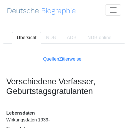
Deutsche
Biographie
Übersicht
NDB
ADB
NDB
-online
Quellen
Zitierweise
Verschiedene Verfasser,
Geburtstagsgratulanten
Lebensdaten
Wirkungsdaten 1939-