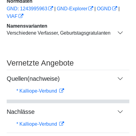
Normdaten
GND: 1243995963
|
GND-Explorer
|
OGND
|
VIAF
Namensvarianten
Verschiedene Verfasser, Geburtstagsgratulanten
Vernetzte Angebote
Quellen(nachweise)
* Kalliope-Verbund
Nachlässe
* Kalliope-Verbund