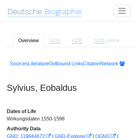
Deutsche
Biographie
Overview
NDB
ADB
NDB
-online
Sources
Literature
Outbound Links
Citation
Network
Sylvius, Eobaldus
Dates of Life
Wirkungsdaten 1550-1598
Authority Data
GND: 119844672
|
GND-Explorer
|
OGND
|