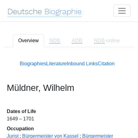
Deutsche
Biographie
Overview
NDB
ADB
NDB
-online
Biographies
Literature
Inbound Links
Citation
Müldner, Wilhelm
Dates of Life
1649 – 1701
Occupation
Jurist
;
Bürgermeister von Kassel
;
Bürgermeister