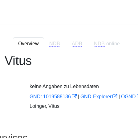
Overview
NDB
ADB
NDB
-online
 Vitus
keine Angaben zu Lebensdaten
GND: 1019588136
|
GND-Explorer
|
OGND
Loinger, Vitus
rvices