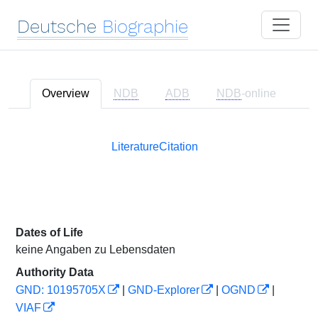
Deutsche
Biographie
Overview
NDB
ADB
NDB
-online
Literature
Citation
Dates of Life
keine Angaben zu Lebensdaten
Authority Data
GND: 10195705X
|
GND-Explorer
|
OGND
|
VIAF