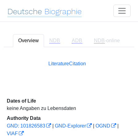
Deutsche
Biographie
Overview
NDB
ADB
NDB
-online
Literature
Citation
Dates of Life
keine Angaben zu Lebensdaten
Authority Data
GND: 101826583
|
GND-Explorer
|
OGND
|
VIAF