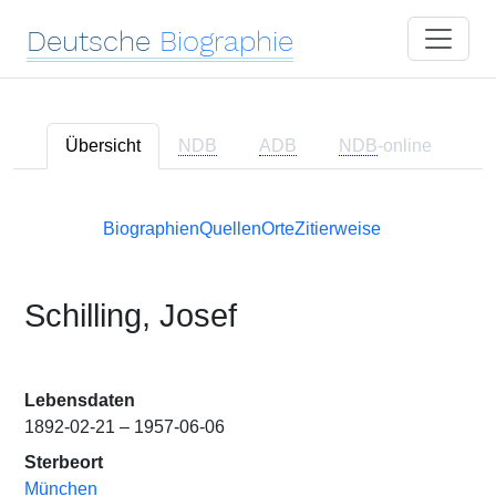
Deutsche
Biographie
Übersicht
NDB
ADB
NDB
-online
Biographien
Quellen
Orte
Zitierweise
Schilling, Josef
Lebensdaten
1892-02-21 – 1957-06-06
Sterbeort
München