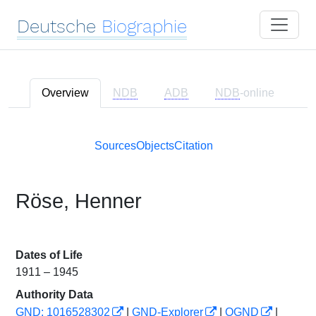
Deutsche
Biographie
Overview
NDB
ADB
NDB
-online
Sources
Objects
Citation
Röse, Henner
Dates of Life
1911 – 1945
Authority Data
GND: 1016528302
|
GND-Explorer
|
OGND
|