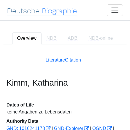
Deutsche
Biographie
Overview
NDB
ADB
NDB
-online
Literature
Citation
Kimm, Katharina
Dates of Life
keine Angaben zu Lebensdaten
Authority Data
GND: 1016241178
|
GND-Explorer
|
OGND
|