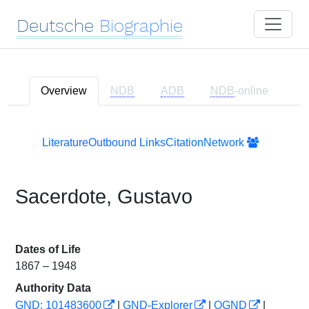
Deutsche
Biographie
Overview
NDB
ADB
NDB
-online
Literature
Outbound Links
Citation
Network
Sacerdote, Gustavo
Dates of Life
1867 – 1948
Authority Data
GND: 101483600
|
GND-Explorer
|
OGND
|