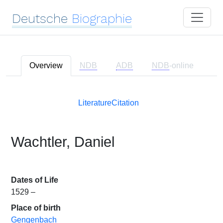
Deutsche
Biographie
Overview
NDB
ADB
NDB
-online
Literature
Citation
Wachtler, Daniel
Dates of Life
1529 –
Place of birth
Gengenbach