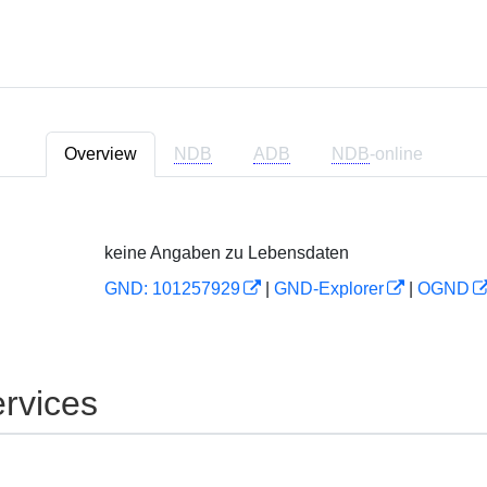
Overview
NDB
ADB
NDB
-online
keine Angaben zu Lebensdaten
GND: 101257929
|
GND-Explorer
|
OGND
rvices