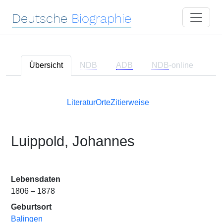
Deutsche
Biographie
Übersicht
NDB
ADB
NDB
-online
Literatur
Orte
Zitierweise
Luippold, Johannes
Lebensdaten
1806 – 1878
Geburtsort
Balingen