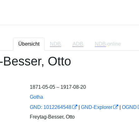
Übersicht
NDB
ADB
NDB
-online
-Besser, Otto
1871-05-05 – 1917-08-20
Gotha
GND: 1012264548
|
GND-Explorer
|
OGND
Freytag-Besser, Otto