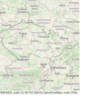
by BSB MDZ, under CC BY 3.0. Data by OpenStreetMap, under ODbL.