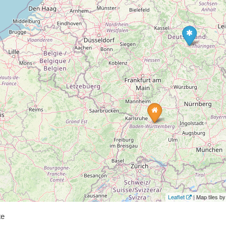
Leaflet
| Map tiles 
te