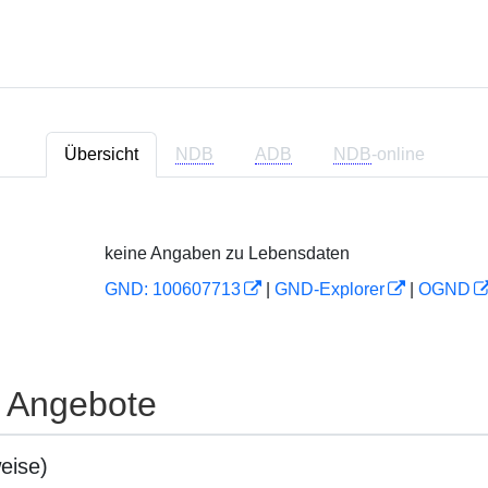
Übersicht
NDB
ADB
NDB
-online
keine Angaben zu Lebensdaten
GND: 100607713
|
GND-Explorer
|
OGND
e Angebote
eise)