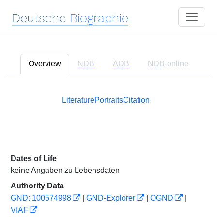
Deutsche
Biographie
Overview
NDB
ADB
NDB
-online
Literature
Portraits
Citation
Dates of Life
keine Angaben zu Lebensdaten
Authority Data
GND: 100574998
|
GND-Explorer
|
OGND
|
VIAF