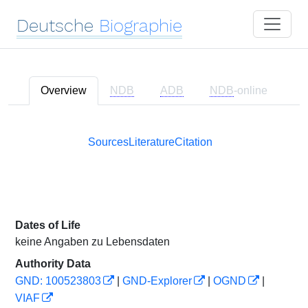
Deutsche
Biographie
Overview
NDB
ADB
NDB
-online
Sources
Literature
Citation
Dates of Life
keine Angaben zu Lebensdaten
Authority Data
GND: 100523803
|
GND-Explorer
|
OGND
|
VIAF