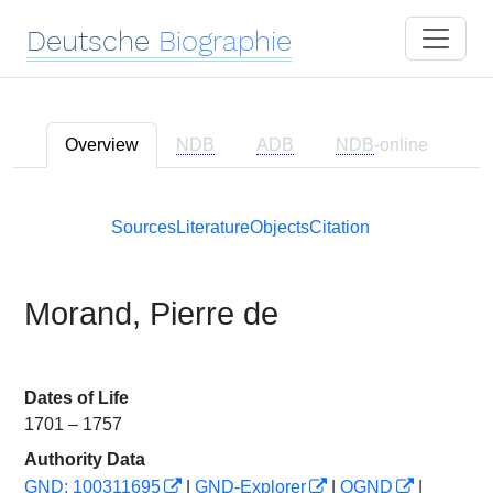
Deutsche
Biographie
Overview
NDB
ADB
NDB
-online
Sources
Literature
Objects
Citation
Morand, Pierre de
Dates of Life
1701 – 1757
Authority Data
GND: 100311695
|
GND-Explorer
|
OGND
|