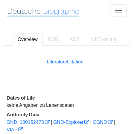
Deutsche
Biographie
Overview
NDB
ADB
NDB
-online
Literature
Citation
Dates of Life
keine Angaben zu Lebensdaten
Authority Data
GND: 100152473
|
GND-Explorer
|
OGND
|
VIAF