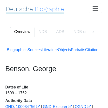
Deutsche
Biographie
Overview
NDB
ADB
NDB
-online
Biographies
Sources
Literature
Objects
Portraits
Citation
Benson, George
Dates of Life
1699 – 1762
Authority Data
GND: 100034756
|
GND-Explorer
|
OGND
|