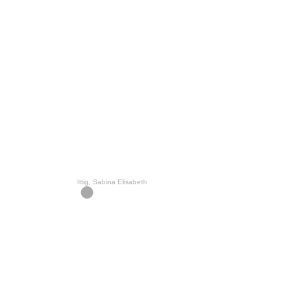
Ittig, Sabina Elisabeth