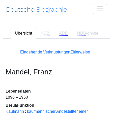
Deutsche
Biographie
Übersicht
NDB
ADB
NDB
-online
Eingehende Verknüpfungen
Zitierweise
Mandel, Franz
Lebensdaten
1896 – 1950
Beruf/Funktion
Kaufmann
;
kaufmännischer Angestellter einer