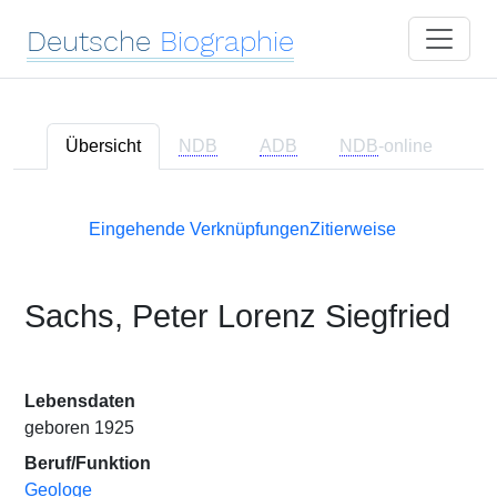
Deutsche
Biographie
Übersicht
NDB
ADB
NDB
-online
Eingehende Verknüpfungen
Zitierweise
Sachs, Peter Lorenz Siegfried
Lebensdaten
geboren 1925
Beruf/Funktion
Geologe