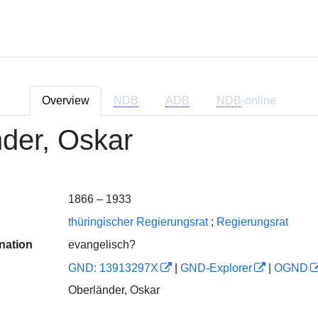
Overview
NDB
ADB
NDB
-online
der, Oskar
1866 – 1933
thüringischer Regierungsrat
;
Regierungsrat
nation
evangelisch?
GND: 13913297X
|
GND-Explorer
|
OGND
Oberländer, Oskar