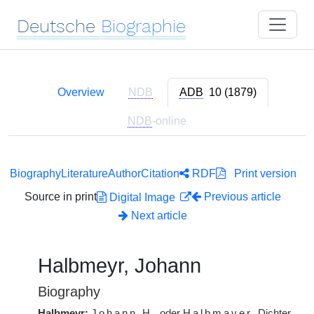
Deutsche
Biographie
Overview
NDB
ADB
10 (1879)
NDB
-online
Biography
Literature
Author
Citation
RDF
Print version
Source in print
Previous article
Digital Image
Next article
Halbmeyr, Johann
Biography
Halbmeyr:
Johann
H.
oder
Halbmayer
, Dichter