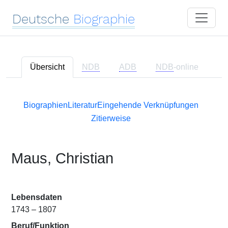
Deutsche
Biographie
Übersicht
NDB
ADB
NDB
-online
Biographien
Literatur
Eingehende Verknüpfungen
Zitierweise
Maus, Christian
Lebensdaten
1743 – 1807
Beruf/Funktion