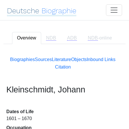
Deutsche
Biographie
Overview
NDB
ADB
NDB
-online
Biographies
Sources
Literature
Objects
Inbound Links
Citation
Kleinschmidt, Johann
Dates of Life
1601 – 1670
Occupation