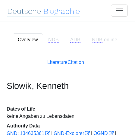
Deutsche
Biographie
Overview
NDB
ADB
NDB
-online
Literature
Citation
Slowik, Kenneth
Dates of Life
keine Angaben zu Lebensdaten
Authority Data
GND: 134635361
|
GND-Explorer
|
OGND
|