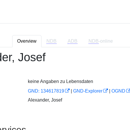
Overview
NDB
ADB
NDB
-online
er, Josef
keine Angaben zu Lebensdaten
GND: 134617819
|
GND-Explorer
|
OGND
Alexander, Josef
rvices