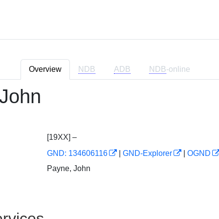
Overview
NDB
ADB
NDB
-online
 John
[19XX] –
GND: 134606116
|
GND-Explorer
|
OGND
Payne, John
rvices