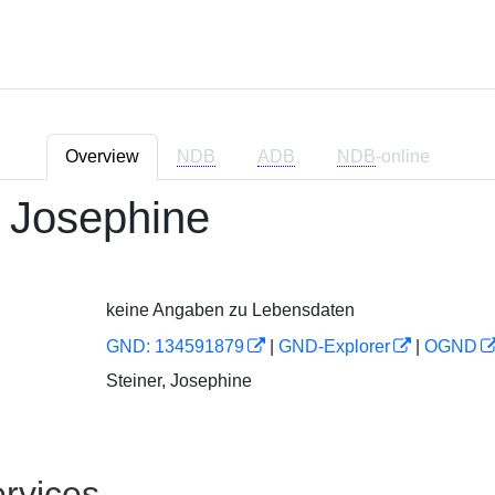
Overview
NDB
ADB
NDB
-online
, Josephine
keine Angaben zu Lebensdaten
GND: 134591879
|
GND-Explorer
|
OGND
Steiner, Josephine
rvices