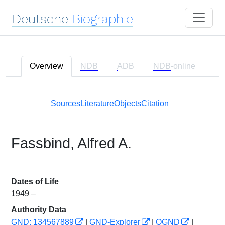
Deutsche
Biographie
Overview
NDB
ADB
NDB
-online
Sources
Literature
Objects
Citation
Fassbind, Alfred A.
Dates of Life
1949 –
Authority Data
GND: 134567889
|
GND-Explorer
|
OGND
|