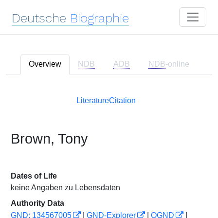
Deutsche
Biographie
Overview
NDB
ADB
NDB
-online
Literature
Citation
Brown, Tony
Dates of Life
keine Angaben zu Lebensdaten
Authority Data
GND: 134567005
|
GND-Explorer
|
OGND
|