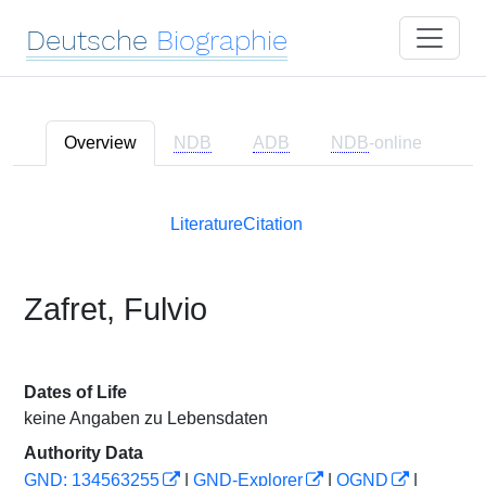
Deutsche
Biographie
Overview
NDB
ADB
NDB
-online
Literature
Citation
Zafret, Fulvio
Dates of Life
keine Angaben zu Lebensdaten
Authority Data
GND: 134563255
|
GND-Explorer
|
OGND
|