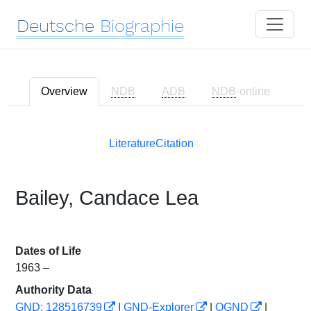
Deutsche
Biographie
Overview
NDB
ADB
NDB
-online
Literature
Citation
Bailey, Candace Lea
Dates of Life
1963 –
Authority Data
GND: 128516739
|
GND-Explorer
|
OGND
|