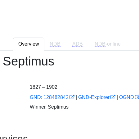
Overview
NDB
ADB
NDB
-online
 Septimus
1827 – 1902
GND: 128482842
|
GND-Explorer
|
OGND
Winner, Septimus
rvices