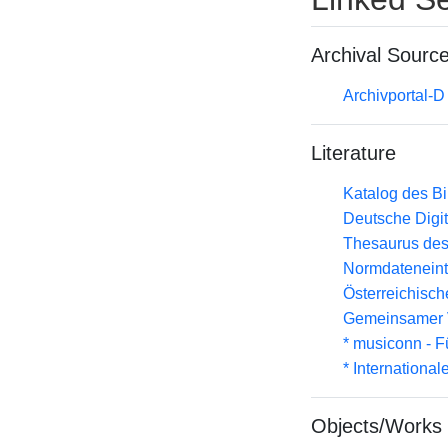
Archival Sourc
Archivportal-
Literature
Katalog des B
Deutsche Digit
Thesaurus des
Normdateneint
Österreichisc
Gemeinsamer 
* musiconn - F
* Internationa
Objects/Works