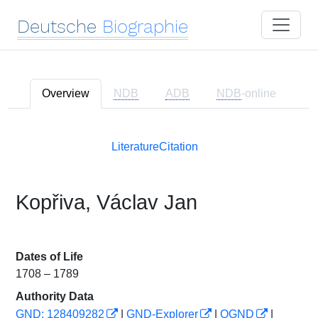
Deutsche
Biographie
Overview
NDB
ADB
NDB
-online
Literature
Citation
Kopřiva, Václav Jan
Dates of Life
1708 – 1789
Authority Data
GND: 128409282
|
GND-Explorer
|
OGND
|