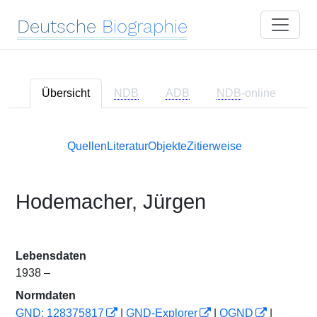
Deutsche
Biographie
Übersicht
NDB
ADB
NDB
-online
Quellen
Literatur
Objekte
Zitierweise
Hodemacher, Jürgen
Lebensdaten
1938 –
Normdaten
GND: 128375817
|
GND-Explorer
|
OGND
|