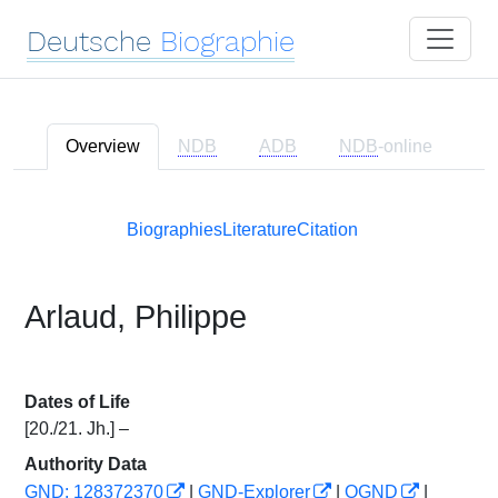
Deutsche
Biographie
Overview
NDB
ADB
NDB
-online
Biographies
Literature
Citation
Arlaud, Philippe
Dates of Life
[20./21. Jh.] –
Authority Data
GND: 128372370
|
GND-Explorer
|
OGND
|