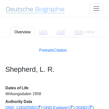
Deutsche
Biographie
Overview
NDB
ADB
NDB
-online
Portraits
Citation
Shepherd, L. R.
Dates of Life
Wirkungsdaten 1958
Authority Data
GND: 128320583
|
GND-Explorer
|
OGND
|