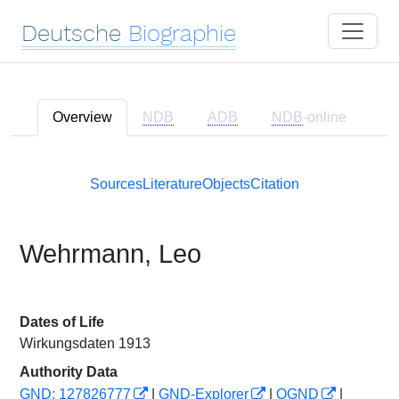
Deutsche
Biographie
Overview
NDB
ADB
NDB
-online
Sources
Literature
Objects
Citation
Wehrmann, Leo
Dates of Life
Wirkungsdaten 1913
Authority Data
GND: 127826777
|
GND-Explorer
|
OGND
|