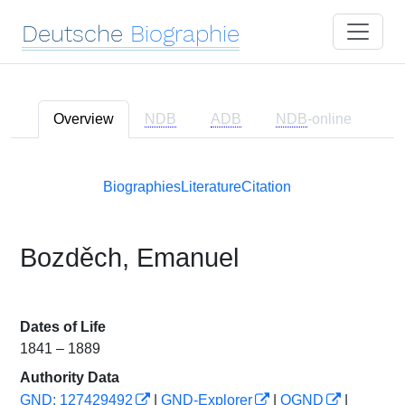
Deutsche
Biographie
Overview
NDB
ADB
NDB
-online
Biographies
Literature
Citation
Bozděch, Emanuel
Dates of Life
1841 – 1889
Authority Data
GND: 127429492
|
GND-Explorer
|
OGND
|