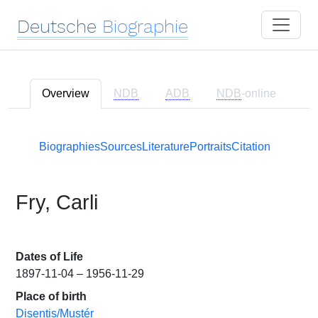
Deutsche
Biographie
Overview
NDB
ADB
NDB
-online
Biographies
Sources
Literature
Portraits
Citation
Fry, Carli
Dates of Life
1897-11-04 – 1956-11-29
Place of birth
Disentis/Mustér