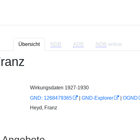
Übersicht
NDB
ADB
NDB
-online
Franz
Wirkungsdaten 1927-1930
GND: 1268479365
|
GND-Explorer
|
OGND
Heyd, Franz
e Angebote