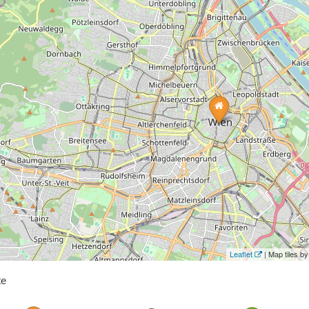
Leaflet
| Map tiles 
te