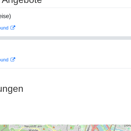
ise)
rbund
rbund
ungen