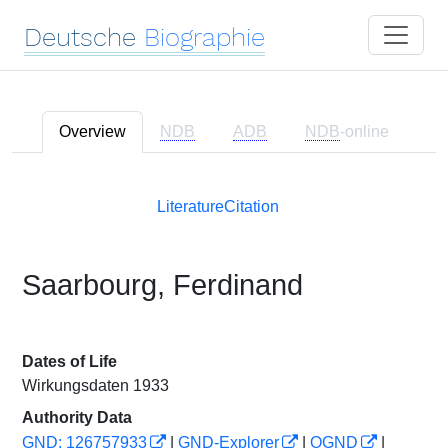
Deutsche
Biographie
Overview
NDB
ADB
NDB
-online
Literature
Citation
Saarbourg, Ferdinand
Dates of Life
Wirkungsdaten 1933
Authority Data
GND: 126757933
|
GND-Explorer
|
OGND
|