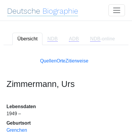
Deutsche
Biographie
Übersicht
NDB
ADB
NDB
-online
Quellen
Orte
Zitierweise
Zimmermann, Urs
Lebensdaten
1949 –
Geburtsort
Grenchen