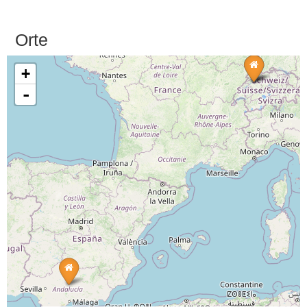
Orte
+
-