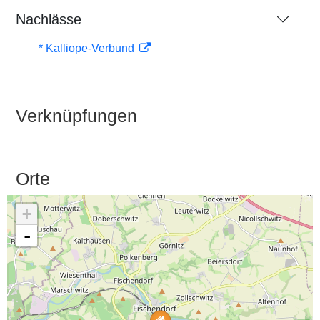
Nachlässe
* Kalliope-Verbund
Verknüpfungen
Orte
+
-