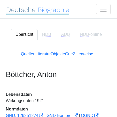
Deutsche
Biographie
Übersicht
NDB
ADB
NDB
-online
Quellen
Literatur
Objekte
Orte
Zitierweise
Böttcher, Anton
Lebensdaten
Wirkungsdaten 1921
Normdaten
GND: 126251274
|
GND-Explorer
|
OGND
|