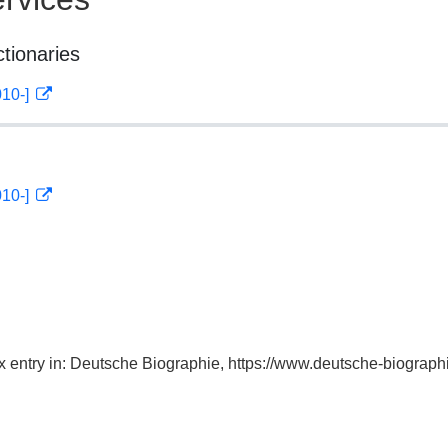
ctionaries
010-]
010-]
x entry in: Deutsche Biographie, https://www.deutsche-biogra