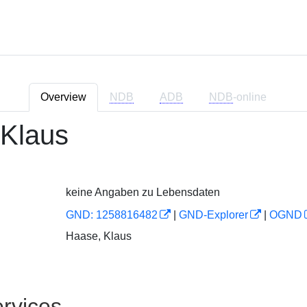
Overview
NDB
ADB
NDB
-online
 Klaus
keine Angaben zu Lebensdaten
GND: 1258816482
|
GND-Explorer
|
OGND
Haase, Klaus
rvices