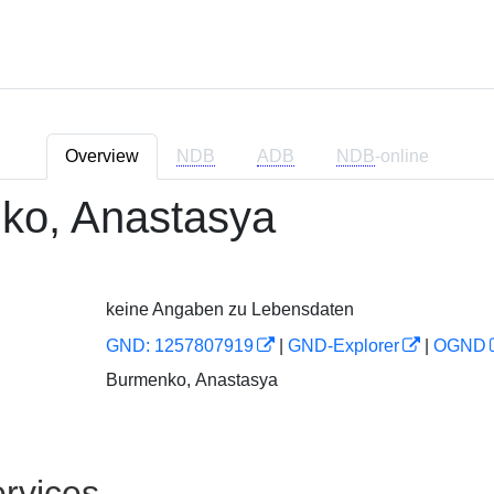
Overview
NDB
ADB
NDB
-online
ko, Anastasya
keine Angaben zu Lebensdaten
GND: 1257807919
|
GND-Explorer
|
OGND
Burmenko, Anastasya
rvices