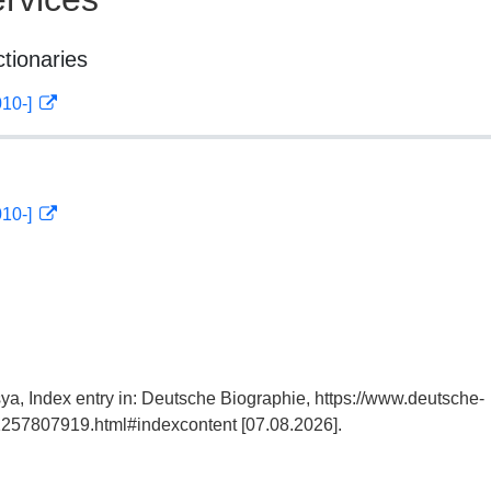
ctionaries
010-]
010-]
a, Index entry in: Deutsche Biographie, https://www.deutsche-
257807919.html#indexcontent [07.08.2026].