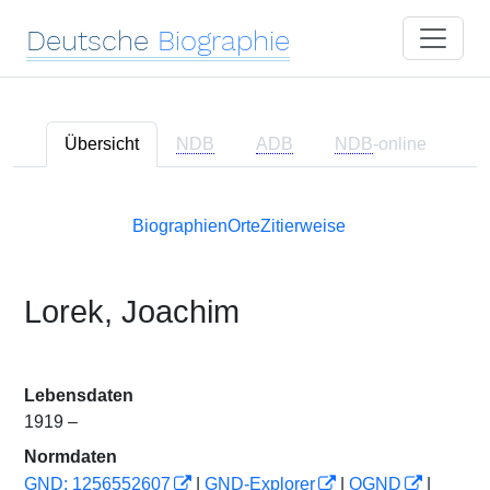
Deutsche
Biographie
Übersicht
NDB
ADB
NDB
-online
Biographien
Orte
Zitierweise
Lorek, Joachim
Lebensdaten
1919 –
Normdaten
GND: 1256552607
|
GND-Explorer
|
OGND
|