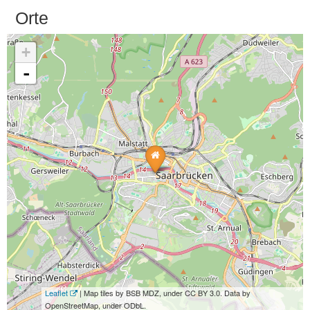
Orte
+
-
Leaflet
| Map tiles by BSB MDZ, under CC BY 3.0. Data by
OpenStreetMap, under ODbL.